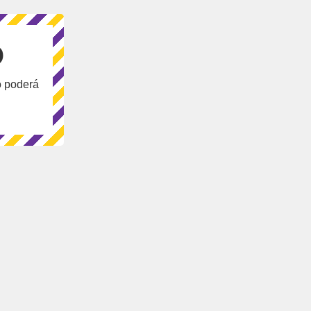
O
o poderá